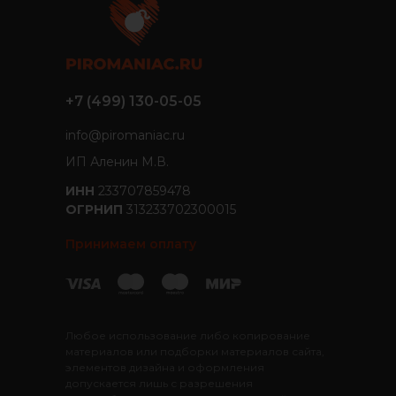
+7 (499) 130-05-05
info@piromaniac.ru
ИП Аленин М.В.
ИНН
233707859478
ОГРНИП
313233702300015
Принимаем оплату
Любое использование либо копирование
материалов или подборки материалов сайта,
элементов дизайна и оформления
допускается лишь с разрешения