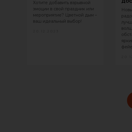
до
Хотите добавить взрывной
эмоции в свой праздник или
Новы
мероприятие? Цветной дым –
радо
ваш идеальный выбор!
лучш
волш
20.12.2023
обст
ярки
фейе
20.1