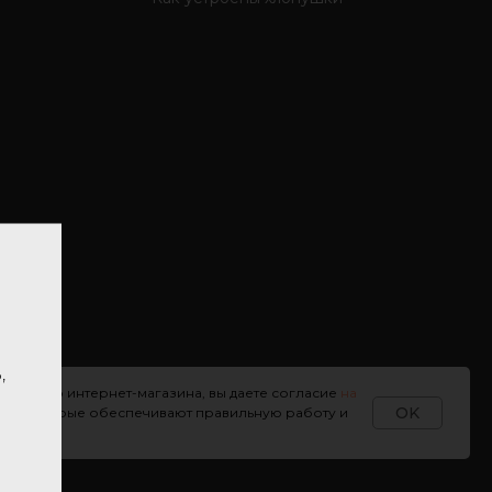
мления
,
нашего интернет-магазина, вы даете согласие
на
OK
kie
, которые обеспечивают правильную работу и