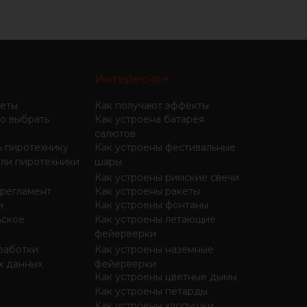
Интересное
еты
Как получают эффекты
о выбрать
Как устроена батарея
салютов
ь пиротехнику
Как устроены фестивальные
ли пиротехники
шары
Как устроены римские свечи
 регламент
Как устроены ракеты
Как устроены фонтаны
и
ьское
Как устроены летающие
фейерверки
работки
Как устроены наземные
х данных
фейерверки
Как устроены цветные дымы
Как устроены петарды
Как устроены хлопушки