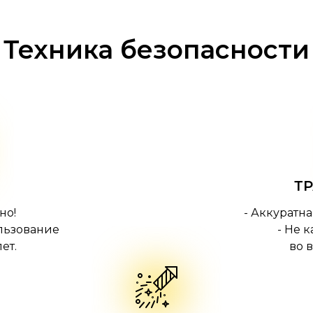
Техника безопасности
Т
но!
- Аккуратн
льзование
- Не 
ет.
во 