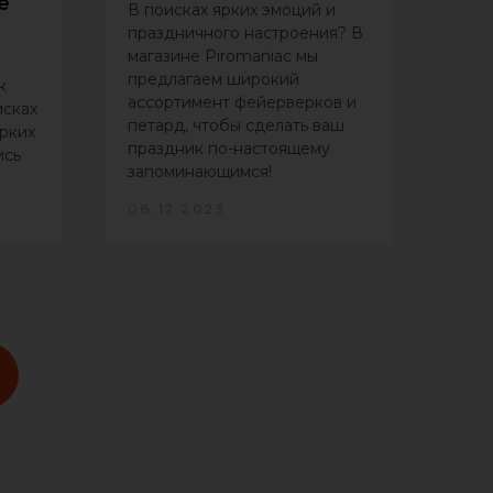
е
В поисках ярких эмоций и
праздничного настроения? В
магазине Piromaniac мы
предлагаем широкий
к
ассортимент фейерверков и
исках
петард, чтобы сделать ваш
рких
праздник по-настоящему
ись
запоминающимся!
08.12.2023