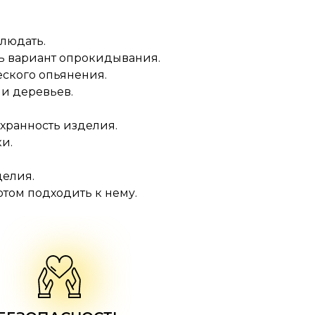
блюдать.
ть вариант опрокидывания.
еского опьянения.
и деревьев.
хранность изделия.
и.
.
делия.
отом подходить к нему.