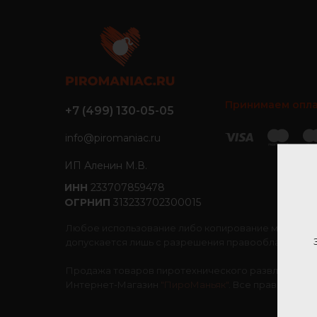
Принимаем опла
+7 (499) 130-05-05
info@piromaniac.ru
ИП Аленин М.В.
ИНН
233707859478
ОГРНИП
313233702300015
Любое использование либо копирование материал
допускается лишь с разрешения правообладателя и
Продажа товаров пиротехнического развлекательн
Интернет-Магазин
"ПироМаньяк"
. Все права защи