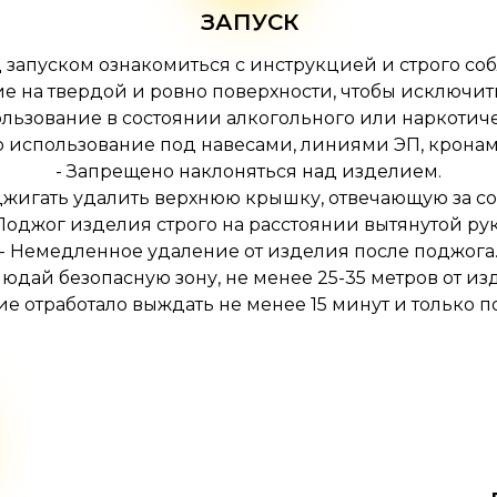
ЗАПУСК
 запуском ознакомиться с инструкцией и строго со
ие на твердой и ровно поверхности, чтобы исключи
льзование в состоянии алкогольного или наркотич
о использование под навесами, линиями ЭП, кронам
- Запрещено наклоняться над изделием.
оджигать удалить верхнюю крышку, отвечающую за со
 Поджог изделия строго на расстоянии вытянутой рук
- Немедленное удаление от изделия после поджога
людай безопасную зону, не менее 25-35 метров от из
лие отработало выждать не менее 15 минут и только п