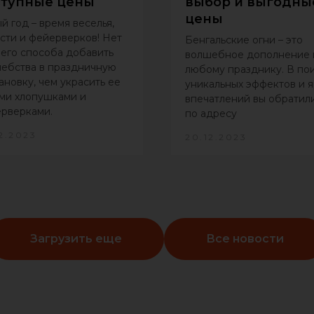
ступные цены
выбор и выгодны
цены
й год – время веселья,
сти и фейерверков! Нет
Бенгальские огни – это
его способа добавить
волшебное дополнение 
ебства в праздничную
любому празднику. В по
ановку, чем украсить ее
уникальных эффектов и я
ми хлопушками и
впечатлений вы обратил
рверками.
по адресу
2.2023
20.12.2023
Загрузить еще
Все новости