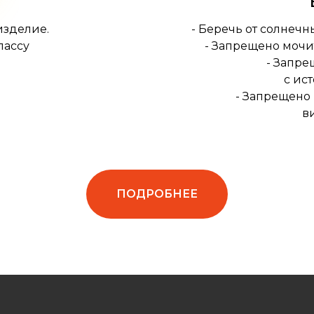
изделие.
- Беречь от солнечн
лассу
- Запрещено мочи
- Запре
с ис
- Запрещено
в
ПОДРОБНЕЕ