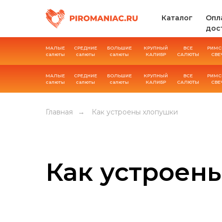
Каталог
Опл
дос
МАЛЫЕ
СРЕДНИЕ
БОЛЬШИЕ
КРУПНЫЙ
ВСЕ
РИМС
салюты
салюты
салюты
КАЛИБР
САЛЮТЫ
СВЕ
МАЛЫЕ
СРЕДНИЕ
БОЛЬШИЕ
КРУПНЫЙ
ВСЕ
РИМС
салюты
салюты
салюты
КАЛИБР
САЛЮТЫ
СВЕ
Главная
→
Как устроены хлопушки
Как устроен