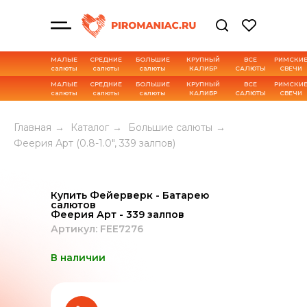
МАЛЫЕ
СРЕДНИЕ
БОЛЬШИЕ
КРУПНЫЙ
ВСЕ
РИМСКИ
салюты
салюты
салюты
КАЛИБР
САЛЮТЫ
СВЕЧИ
МАЛЫЕ
СРЕДНИЕ
БОЛЬШИЕ
КРУПНЫЙ
ВСЕ
РИМСКИ
салюты
салюты
салюты
КАЛИБР
САЛЮТЫ
СВЕЧИ
Характеристика товара
Главная
→
Каталог
→
Большие салюты
→
Феерия Арт (0.8-1.0", 339 залпов)
Купить Фейерверк - Батарею
салютов
Феерия Арт - 339 залпов
Артикул: FEE7276
В наличии