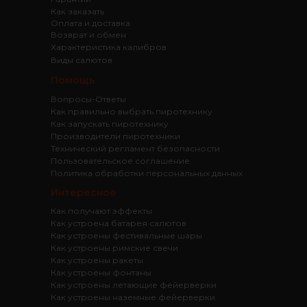
Как заказать
Оплата и доставка
Возврат и обмен
Характеристика калибров
Виды салютов
Помощь
Вопросы-Ответы
Как правильно выбрать пиротехнику
Как запускать пиротехнику
Производители пиротехники
Технический регламент безопасности
Пользовательское соглашение
Политика обработки персональных данных
Интересное
Как получают эффекты
Как устроена батарея салютов
Как устроены фестивальные шары
Как устроены римские свечи
Как устроены ракеты
Как устроены фонтаны
Как устроены летающие фейерверки
Как устроены наземные фейерверки