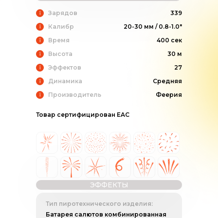
Зарядов
339
Калибр
20-30 мм / 0.8-1.0"
Время
400 сек
Высота
30 м
Эффектов
27
Динамика
Средняя
Производитель
Феерия
Товар сертифицирован EAC
ЭФФЕКТЫ
Тип пиротехнического изделия:
Батарея салютов комбинированная