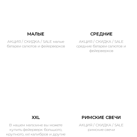
МАЛЫЕ
СРЕДНИЕ
АКЦИЯ / СКИДКА / SALE малые
АКЦИЯ / СКИДКА / SALE
батареи салютов и фейерверков
средние батареи салютов и
фейерверков
XXL
РИМСКИЕ СВЕЧИ
В нашем магазине вы можете
АКЦИЯ / СКИДКА / SALE
купить фейерверк большого,
римские свечи
крупного, xxl калибров и другие