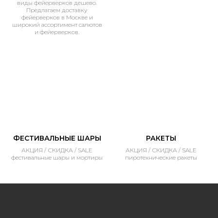
виды фейерверков дешево.
Предлагаем доставку
фейерверков в Москве и
широкий ассортимент салютов
и фейерверков.
ФЕСТИВАЛЬНЫЕ ШАРЫ
РАКЕТЫ
АКЦИЯ / СКИДКА / SALE
АКЦИЯ / СКИДКА / SALE
фестивальные шары и мортиры
пиротехнические ракеты