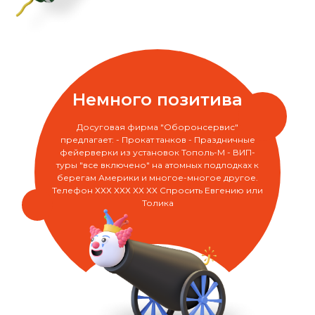
Немного позитива
Досуговая фирма "Оборонсервис"
предлагает: - Прокат танков - Праздничные
фейерверки из установок Тополь-М - ВИП-
туры "все включено" на атомных подлодках к
берегам Америки и многое-многое другое.
Телефон ХХХ ХХХ ХХ ХХ Спросить Евгению или
Толика