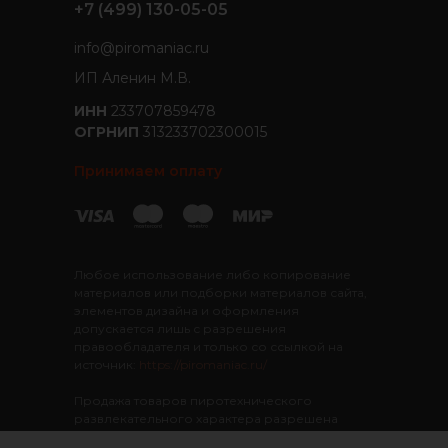
+7 (499) 130-05-05
info@piromaniac.ru
ИП Аленин М.В.
ИНН
233707859478
ОГРНИП
313233702300015
Принимаем оплату
Любое использование либо копирование
материалов или подборки материалов сайта,
элементов дизайна и оформления
допускается лишь с разрешения
правообладателя и только со ссылкой на
источник:
https://piromaniac.ru/
Продажа товаров пиротехнического
развлекательного характера разрешена
лицам старше 16 лет