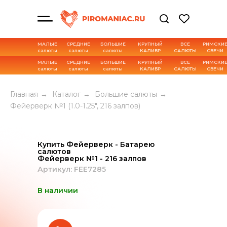
МАЛЫЕ
СРЕДНИЕ
БОЛЬШИЕ
КРУПНЫЙ
ВСЕ
РИМСКИ
салюты
салюты
салюты
КАЛИБР
САЛЮТЫ
СВЕЧИ
МАЛЫЕ
СРЕДНИЕ
БОЛЬШИЕ
КРУПНЫЙ
ВСЕ
РИМСКИ
салюты
салюты
салюты
КАЛИБР
САЛЮТЫ
СВЕЧИ
Характеристика товара
Главная
→
Каталог
→
Большие салюты
→
Фейерверк №1 (1.0-1.25", 216 залпов)
Купить Фейерверк - Батарею
салютов
Фейерверк №1 - 216 залпов
Артикул: FEE7285
В наличии