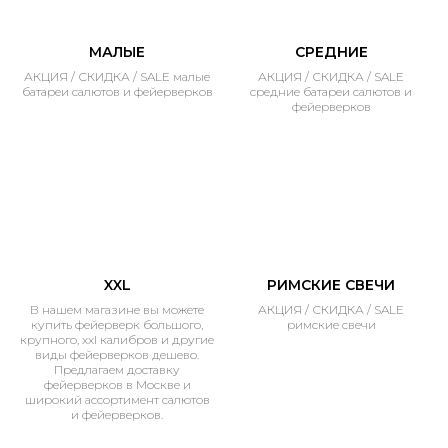
МАЛЫЕ
СРЕДНИЕ
АКЦИЯ / СКИДКА / SALE малые
АКЦИЯ / СКИДКА / SALE
батареи салютов и фейерверков
средние батареи салютов и
фейерверков
XXL
РИМСКИЕ СВЕЧИ
В нашем магазине вы можете
АКЦИЯ / СКИДКА / SALE
купить фейерверк большого,
римские свечи
крупного, xxl калибров и другие
виды фейерверков дешево.
Предлагаем доставку
фейерверков в Москве и
широкий ассортимент салютов
и фейерверков.