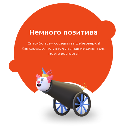
Немного позитива
Спасибо всем соседям за фейерверки!
Как хорошо, что у вас есть лишние деньги для
моего восторга!