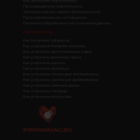
Как запускать пиротехнику
Производители пиротехники
Технический регламент безопасности
Пользовательское соглашение
Политика обработки персональных данных
Интересное
Как получают эффекты
Как устроена батарея салютов
Как устроены фестивальные шары
Как устроены римские свечи
Как устроены ракеты
Как устроены фонтаны
Как устроены летающие фейерверки
Как устроены наземные фейерверки
Как устроены цветные дымы
Как устроены петарды
Как устроены хлопушки