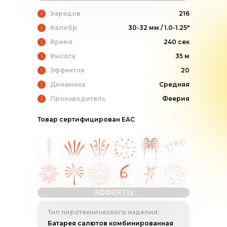
Зарядов
216
Калибр
30-32 мм / 1.0-1.25"
Время
240 сек
Высота
35 м
Эффектов
20
Динамика
Средняя
Производитель
Феерия
Товар сертифицирован EAC
ЭФФЕКТЫ
Тип пиротехнического изделия:
Батарея салютов комбинированная