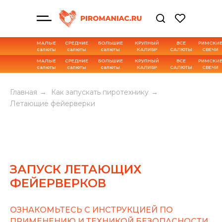
МАЛЫЕ
СРЕДНИЕ
БОЛЬШИЕ
КРУПНЫЙ
ВСЕ
РИМСКИ
салюты
салюты
салюты
КАЛИБР
САЛЮТЫ
СВЕЧИ
МАЛЫЕ
СРЕДНИЕ
БОЛЬШИЕ
КРУПНЫЙ
ВСЕ
РИМСКИ
салюты
салюты
салюты
КАЛИБР
САЛЮТЫ
СВЕЧИ
Главная
→
Как запускать пиротехнику
→
Летающие фейерверки
ЗАПУСК ЛЕТАЮЩИХ
ФЕЙЕРВЕРКОВ
ОЗНАКОМЬТЕСЬ С ИНСТРУКЦИЕЙ ПО
ПРИМЕНЕНИЮ И ТЕХНИКОЙ БЕЗОПАСНОСТИ