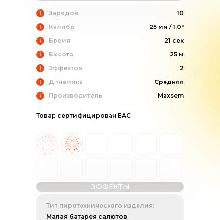
Зарядов
10
Калибр
25 мм / 1.0"
Время
21 сек
Высота
25 м
Эффектов
2
Динамика
Средняя
Производитель
Maxsem
Товар сертифицирован EAC
ЭФФЕКТЫ
Тип пиротехнического изделия:
Малая батарея салютов