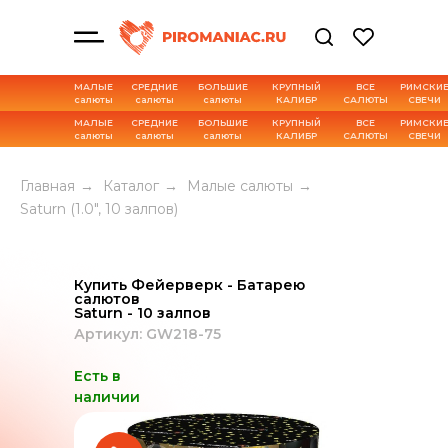
МАЛЫЕ
СРЕДНИЕ
БОЛЬШИЕ
КРУПНЫЙ
ВСЕ
РИМСКИ
салюты
салюты
салюты
КАЛИБР
САЛЮТЫ
СВЕЧИ
МАЛЫЕ
СРЕДНИЕ
БОЛЬШИЕ
КРУПНЫЙ
ВСЕ
РИМСКИ
салюты
салюты
салюты
КАЛИБР
САЛЮТЫ
СВЕЧИ
Характеристика товара
Главная
→
Каталог
→
Малые салюты
→
Saturn (1.0", 10 залпов)
Купить Фейерверк - Батарею
салютов
Saturn - 10 залпов
Артикул: GW218-75
Есть в
наличии