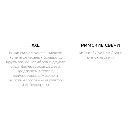
XXL
РИМСКИЕ СВЕЧИ
В нашем магазине вы можете
АКЦИЯ / СКИДКА / SALE
купить фейерверк большого,
римские свечи
крупного, xxl калибров и другие
виды фейерверков дешево.
Предлагаем доставку
фейерверков в Москве и
широкий ассортимент салютов
и фейерверков.