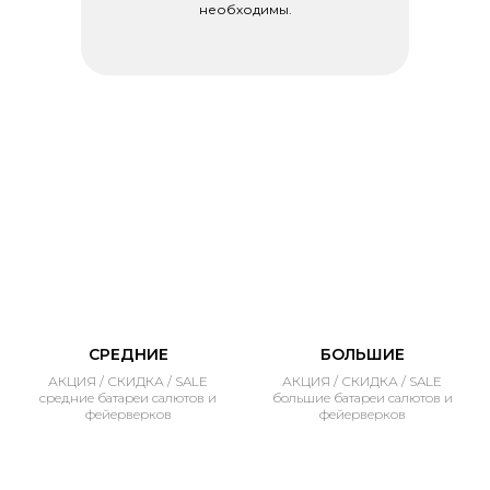
необходимы.
СРЕДНИЕ
БОЛЬШИЕ
АКЦИЯ / СКИДКА / SALE
АКЦИЯ / СКИДКА / SALE
средние батареи салютов и
большие батареи салютов и
фейерверков
фейерверков