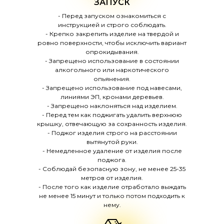
ЗАПУСК
- Перед запуском ознакомиться с
инструкцией и строго соблюдать.
- Крепко закрепить изделие на твердой и
ровно поверхности, чтобы исключить вариант
опрокидывания.
- Запрещено использование в состоянии
алкогольного или наркотического
опьянения.
- Запрещено использование под навесами,
линиями ЭП, кронами деревьев.
- Запрещено наклоняться над изделием.
- Перед тем как поджигать удалить верхнюю
крышку, отвечающую за сохранность изделия.
- Поджог изделия строго на расстоянии
вытянутой руки.
- Немедленное удаление от изделия после
поджога.
- Соблюдай безопасную зону, не менее 25-35
метров от изделия.
- После того как изделие отработало выждать
не менее 15 минут и только потом подходить к
нему.