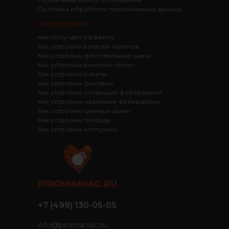
Политика обработки персональных данных
Интересное
Как получают эффекты
Как устроена батарея салютов
Как устроены фестивальные шары
Как устроены римские свечи
Как устроены ракеты
Как устроены фонтаны
Как устроены летающие фейерверки
Как устроены наземные фейерверки
Как устроены цветные дымы
Как устроены петарды
Как устроены хлопушки
+7 (499) 130-05-05
info@piromaniac.ru