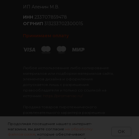
ИП Аленин М.В.
ИНН
233707859478
ОГРНИП
313233702300015
Принимаем оплату
Любое использование либо копирование
материалов или подборки материалов сайта,
элементов дизайна и оформления
допускается лишь с разрешения
правообладателя и только со ссылкой на
источник:
https://piromaniac.ru/
Продажа товаров пиротехнического
развлекательного характера разрешена
лицам старше 16 лет
Интернет-Магазин
"ПироМаньяк"
. Все права
Продолжая посещение нашего интернет-
магазина, вы даете согласие
на обработку
защищены
OK
файлов cookie
, которые обеспечивают