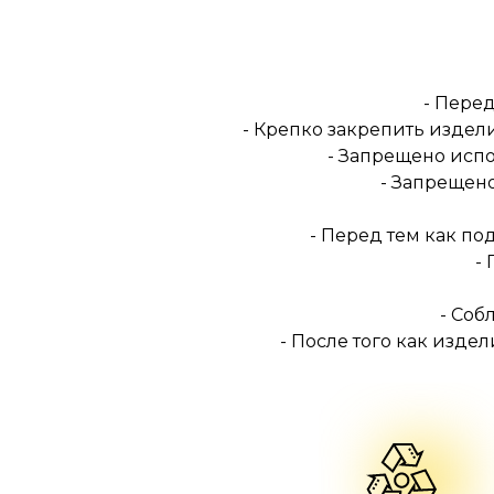
- Перед
- Крепко закрепить издел
- Запрещено испо
- Запрещен
- Перед тем как п
-
- Соб
- После того как изде