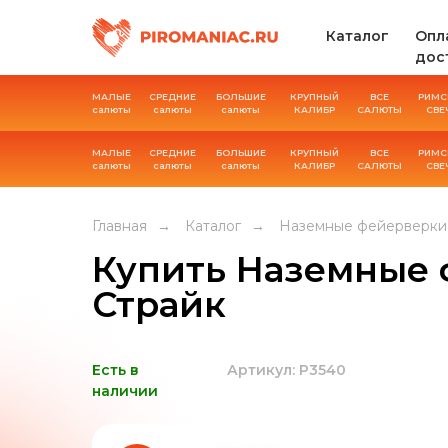
Каталог
Опл
дос
МАЛЫЕ
СРЕДНИЕ
БОЛЬШИЕ
КРУПНЫЙ
ВСЕ
РИМС
салюты
салюты
салюты
КАЛИБР
САЛЮТЫ
СВЕ
МАЛЫЕ
СРЕДНИЕ
БОЛЬШИЕ
КРУПНЫЙ
ВСЕ
РИМС
салюты
салюты
салюты
КАЛИБР
САЛЮТЫ
СВЕ
Главная
→
Каталог
→
Наземные фейерверки
Купить Наземные
Страйк
Есть в
Артикул: Р3540
наличии