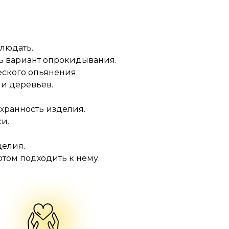
блюдать.
ть вариант опрокидывания.
еского опьянения.
и деревьев.
хранность изделия.
и.
.
делия.
отом подходить к нему.