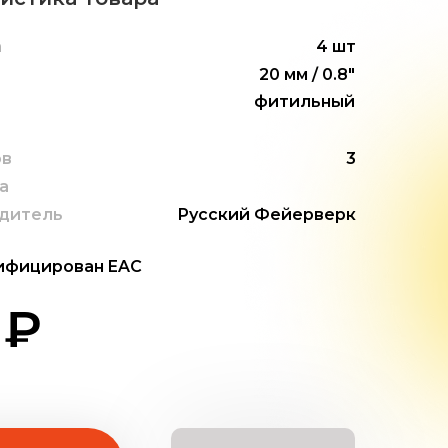
а
4 шт
20 мм / 0.8"
фитильный
ов
3
а
дитель
Русский Фейерверк
ифицирован EAC
 ₽