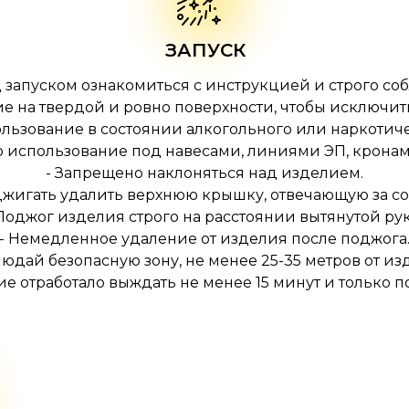
ЗАПУСК
 запуском ознакомиться с инструкцией и строго со
ие на твердой и ровно поверхности, чтобы исключи
льзование в состоянии алкогольного или наркотич
о использование под навесами, линиями ЭП, кронам
- Запрещено наклоняться над изделием.
оджигать удалить верхнюю крышку, отвечающую за со
 Поджог изделия строго на расстоянии вытянутой рук
- Немедленное удаление от изделия после поджога
людай безопасную зону, не менее 25-35 метров от из
лие отработало выждать не менее 15 минут и только п