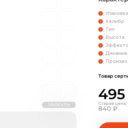
Упаковк
Калибр
Тип
Высота
Эффект
Динамик
Произво
Товар серт
495
Старая цена:
ЭФФЕКТЫ
840 ₽