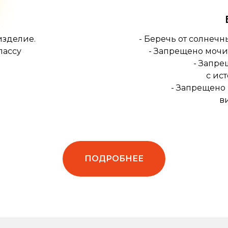
изделие.
- Беречь от солнечн
лассу
- Запрещено мочи
- Запре
с ис
- Запрещено
в
ПОДРОБНЕЕ