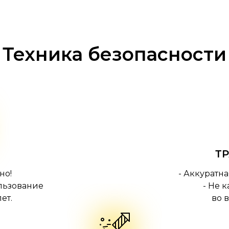
Техника безопасности
Т
но!
- Аккуратн
льзование
- Не 
ет.
во 