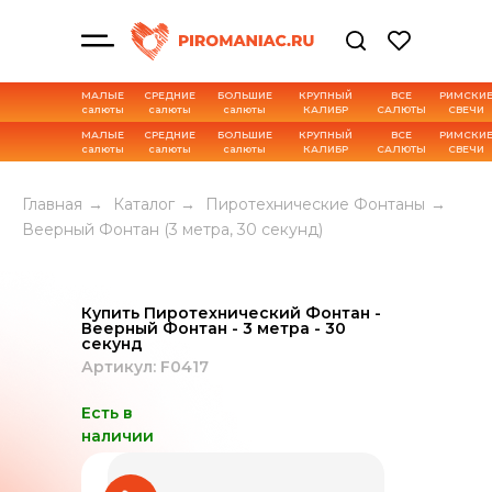
МАЛЫЕ
СРЕДНИЕ
БОЛЬШИЕ
КРУПНЫЙ
ВСЕ
РИМСКИ
салюты
салюты
салюты
КАЛИБР
САЛЮТЫ
СВЕЧИ
МАЛЫЕ
СРЕДНИЕ
БОЛЬШИЕ
КРУПНЫЙ
ВСЕ
РИМСКИ
салюты
салюты
салюты
КАЛИБР
САЛЮТЫ
СВЕЧИ
Характеристика товара
Главная
→
Каталог
→
Пиротехнические Фонтаны
→
Веерный Фонтан (3 метра, 30 секунд)
Купить Пиротехнический Фонтан -
Веерный Фонтан - 3 метра - 30
секунд
Артикул: F0417
Есть в
наличии