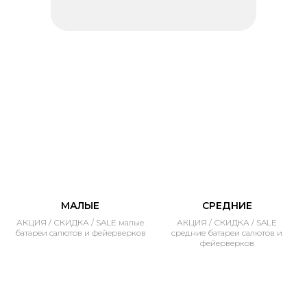
МАЛЫЕ
СРЕДНИЕ
АКЦИЯ / СКИДКА / SALE малые
АКЦИЯ / СКИДКА / SALE
батареи салютов и фейерверков
средние батареи салютов и
фейерверков