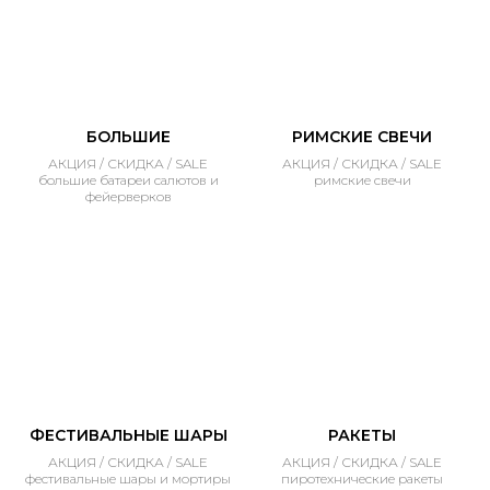
БОЛЬШИЕ
РИМСКИЕ СВЕЧИ
АКЦИЯ / СКИДКА / SALE
АКЦИЯ / СКИДКА / SALE
большие батареи салютов и
римские свечи
фейерверков
ФЕСТИВАЛЬНЫЕ ШАРЫ
РАКЕТЫ
АКЦИЯ / СКИДКА / SALE
АКЦИЯ / СКИДКА / SALE
фестивальные шары и мортиры
пиротехнические ракеты