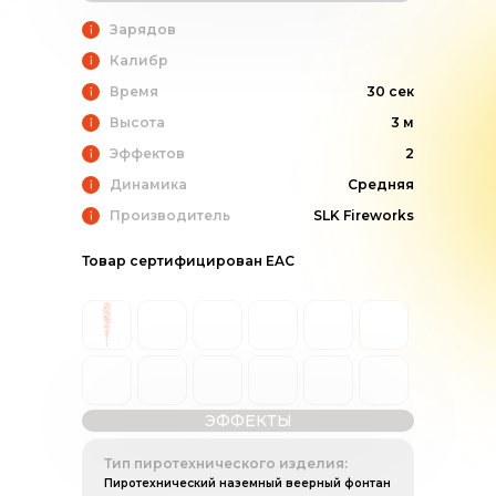
Зарядов
Калибр
Время
30 сек
Высота
3 м
Эффектов
2
Динамика
Средняя
Производитель
SLK Fireworks
Товар сертифицирован EAC
ЭФФЕКТЫ
Тип пиротехнического изделия:
Пиротехнический наземный веерный фонтан