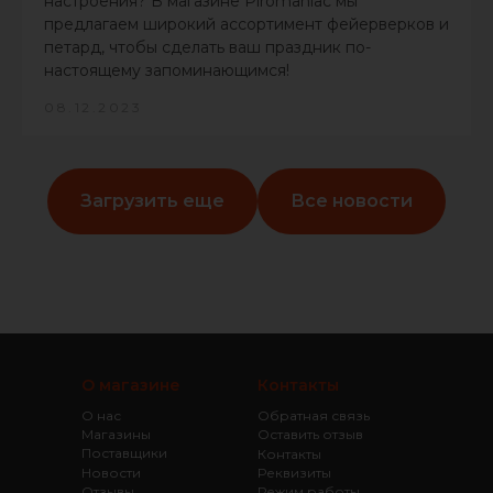
настроения? В магазине Piromaniac мы
предлагаем широкий ассортимент фейерверков и
петард, чтобы сделать ваш праздник по-
настоящему запоминающимся!
08.12.2023
Загрузить еще
Все новости
О магазине
Контакты
О нас
Обратная связь
Магазины
Оставить отзыв
Поставщики
Контакты
Новости
Реквизиты
Отзывы
Режим работы