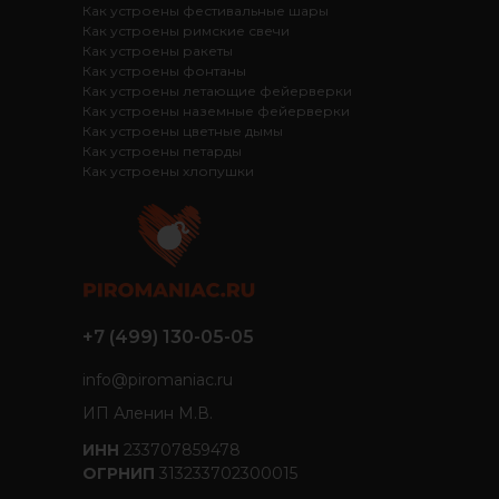
Как устроены фестивальные шары
Как устроены римские свечи
Как устроены ракеты
Как устроены фонтаны
Как устроены летающие фейерверки
Как устроены наземные фейерверки
Как устроены цветные дымы
Как устроены петарды
Как устроены хлопушки
+7 (499) 130-05-05
info@piromaniac.ru
ИП Аленин М.В.
ИНН
233707859478
ОГРНИП
313233702300015