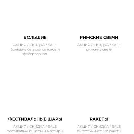
БОЛЬШИЕ
РИМСКИЕ СВЕЧИ
АКЦИЯ / СКИДКА / SALE
АКЦИЯ / СКИДКА / SALE
большие батареи салютов и
римские свечи
фейерверков
ФЕСТИВАЛЬНЫЕ ШАРЫ
РАКЕТЫ
АКЦИЯ / СКИДКА / SALE
АКЦИЯ / СКИДКА / SALE
фестивальные шары и мортиры
пиротехнические ракеты