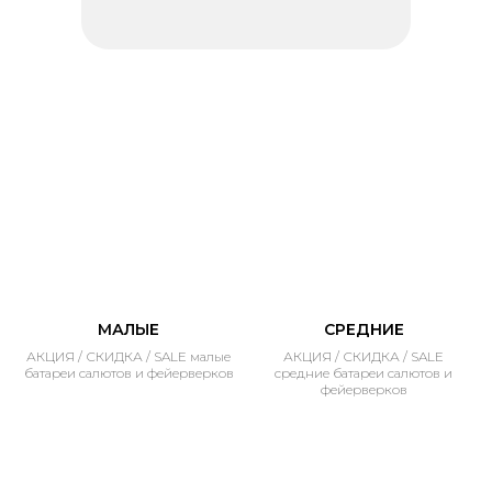
МАЛЫЕ
СРЕДНИЕ
АКЦИЯ / СКИДКА / SALE малые
АКЦИЯ / СКИДКА / SALE
батареи салютов и фейерверков
средние батареи салютов и
фейерверков