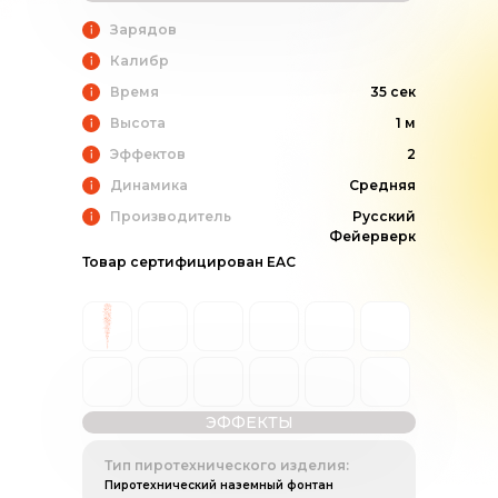
Зарядов
Калибр
Время
35 сек
Высота
1 м
Эффектов
2
Динамика
Средняя
Производитель
Русский
Фейерверк
Товар сертифицирован EAC
ЭФФЕКТЫ
Тип пиротехнического изделия:
Пиротехнический наземный фонтан