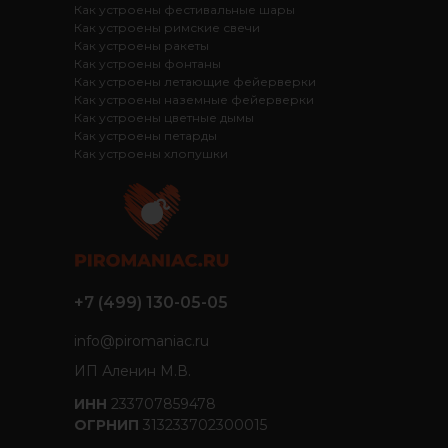
Как устроены фестивальные шары
Как устроены римские свечи
Как устроены ракеты
Как устроены фонтаны
Как устроены летающие фейерверки
Как устроены наземные фейерверки
Как устроены цветные дымы
Как устроены петарды
Как устроены хлопушки
+7 (499) 130-05-05
info@piromaniac.ru
ИП Аленин М.В.
ИНН
233707859478
ОГРНИП
313233702300015