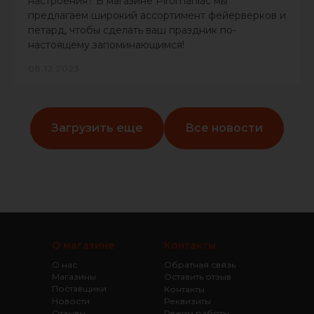
настроения? В магазине Piromaniac мы
предлагаем широкий ассортимент фейерверков и
петард, чтобы сделать ваш праздник по-
настоящему запоминающимся!
08.12.2023
Загрузить еще
Все новости
О магазине
Контакты
О нас
Обратная связь
Магазины
Оставить отзыв
Поставщики
Контакты
Новости
Реквизиты
Отзывы
Режим работы