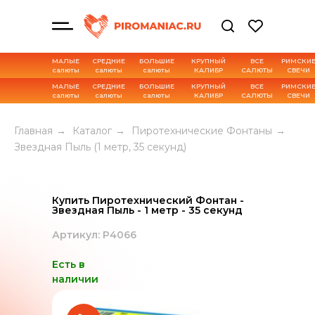
МАЛЫЕ
СРЕДНИЕ
БОЛЬШИЕ
КРУПНЫЙ
ВСЕ
РИМСКИ
салюты
салюты
салюты
КАЛИБР
САЛЮТЫ
СВЕЧИ
МАЛЫЕ
СРЕДНИЕ
БОЛЬШИЕ
КРУПНЫЙ
ВСЕ
РИМСКИ
салюты
салюты
салюты
КАЛИБР
САЛЮТЫ
СВЕЧИ
Характеристика товара
Главная
→
Каталог
→
Пиротехнические Фонтаны
→
Звездная Пыль (1 метр, 35 секунд)
Купить Пиротехнический Фонтан -
Звездная Пыль - 1 метр - 35 секунд
Артикул: Р4066
Есть в
наличии