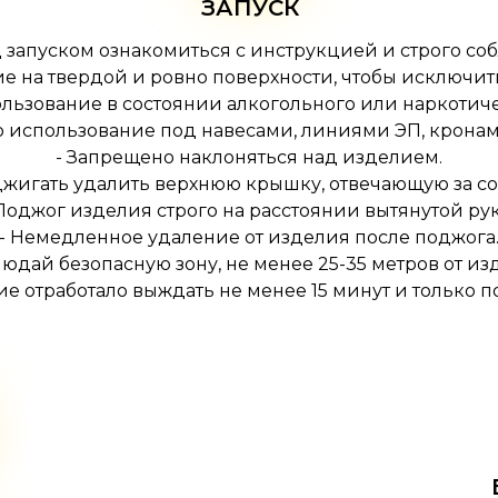
ЗАПУСК
 запуском ознакомиться с инструкцией и строго со
ие на твердой и ровно поверхности, чтобы исключи
льзование в состоянии алкогольного или наркотич
о использование под навесами, линиями ЭП, кронам
- Запрещено наклоняться над изделием.
оджигать удалить верхнюю крышку, отвечающую за со
 Поджог изделия строго на расстоянии вытянутой рук
- Немедленное удаление от изделия после поджога
людай безопасную зону, не менее 25-35 метров от из
лие отработало выждать не менее 15 минут и только п