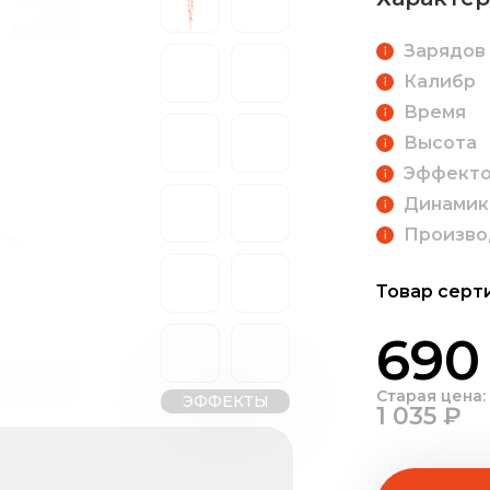
Зарядов
Калибр
Время
Высота
Эффект
Динамик
Произво
Товар серт
690
Старая цена:
ЭФФЕКТЫ
1 035 ₽