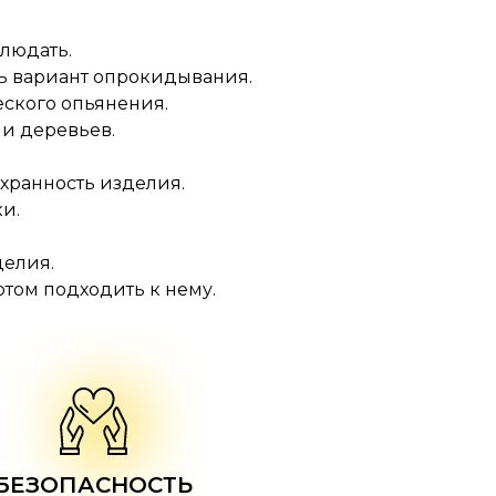
блюдать.
ть вариант опрокидывания.
еского опьянения.
и деревьев.
хранность изделия.
и.
.
делия.
отом подходить к нему.
БЕЗОПАСНОСТЬ