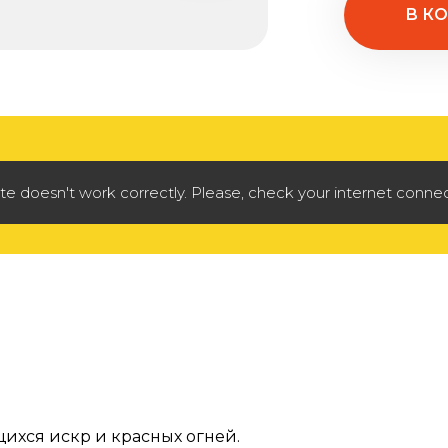
В К
doesn't work correctly. Please, check your internet connec
ихся искр и красных огней.