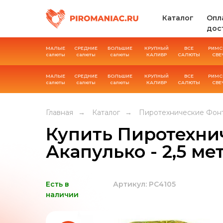
Каталог
Опл
дос
МАЛЫЕ
СРЕДНИЕ
БОЛЬШИЕ
КРУПНЫЙ
ВСЕ
РИМС
салюты
салюты
салюты
КАЛИБР
САЛЮТЫ
СВЕ
МАЛЫЕ
СРЕДНИЕ
БОЛЬШИЕ
КРУПНЫЙ
ВСЕ
РИМС
салюты
салюты
салюты
КАЛИБР
САЛЮТЫ
СВЕ
Главная
→
Каталог
→
Пиротехнические Фон
Купить Пиротехни
Акапулько - 2,5 ме
Есть в
Артикул: РС4105
наличии