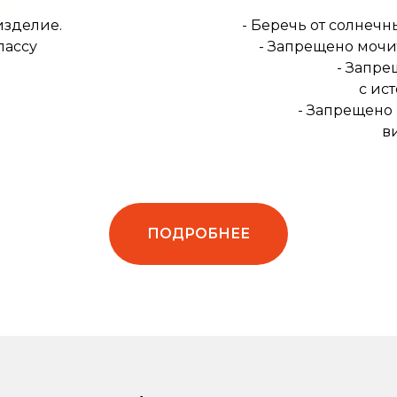
изделие.
- Беречь от солнечн
лассу
- Запрещено мочи
- Запре
с ис
- Запрещено
в
ПОДРОБНЕЕ