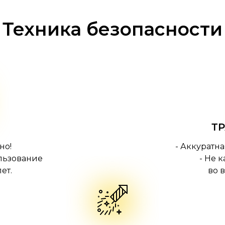
Техника безопасности
Т
но!
- Аккуратн
льзование
- Не 
ет.
во 