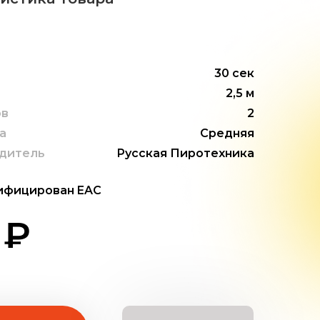
30 сек
2,5 м
ов
2
а
Средняя
дитель
Русская Пиротехника
ифицирован EAC
 ₽