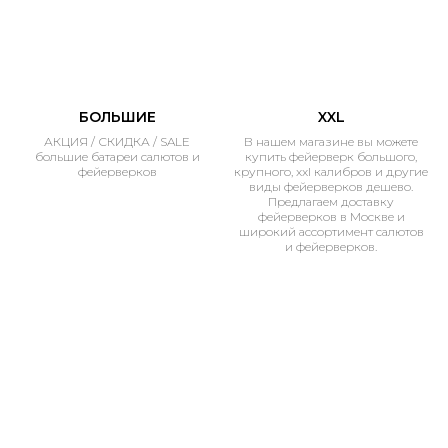
БОЛЬШИЕ
XXL
АКЦИЯ / СКИДКА / SALE
В нашем магазине вы можете
большие батареи салютов и
купить фейерверк большого,
фейерверков
крупного, xxl калибров и другие
виды фейерверков дешево.
Предлагаем доставку
фейерверков в Москве и
широкий ассортимент салютов
и фейерверков.