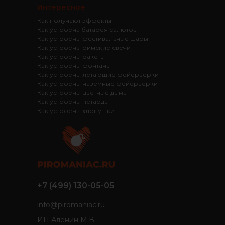
Интересное
Как получают эффекты
Как устроена батарея салютов
Как устроены фестивальные шары
Как устроены римские свечи
Как устроены ракеты
Как устроены фонтаны
Как устроены летающие фейерверки
Как устроены наземные фейерверки
Как устроены цветные дымы
Как устроены петарды
Как устроены хлопушки
+7 (499) 130-05-05
info@piromaniac.ru
ИП Аленин М.В.