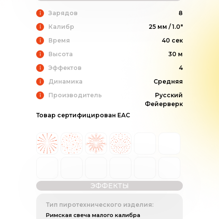
Зарядов
8
Калибр
25 мм / 1.0"
Время
40 сек
Высота
30 м
Эффектов
4
Динамика
Средняя
Производитель
Русский
Фейерверк
Товар сертифицирован EAC
ЭФФЕКТЫ
Тип пиротехнического изделия:
Римская свеча малого калибра