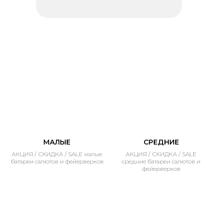
МАЛЫЕ
СРЕДНИЕ
АКЦИЯ / СКИДКА / SALE малые
АКЦИЯ / СКИДКА / SALE
батареи салютов и фейерверков
средние батареи салютов и
фейерверков