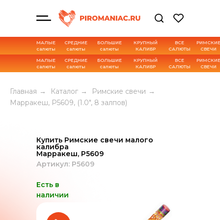
МАЛЫЕ
СРЕДНИЕ
БОЛЬШИЕ
КРУПНЫЙ
ВСЕ
РИМСКИ
салюты
салюты
салюты
КАЛИБР
САЛЮТЫ
СВЕЧИ
МАЛЫЕ
СРЕДНИЕ
БОЛЬШИЕ
КРУПНЫЙ
ВСЕ
РИМСКИ
салюты
салюты
салюты
КАЛИБР
САЛЮТЫ
СВЕЧИ
Характеристика товара
Главная
→
Каталог
→
Римские свечи
→
Марракеш, Р5609, (1.0", 8 залпов)
Купить Римские свечи малого
калибра
Марракеш, Р5609
Артикул: Р5609
Есть в
наличии