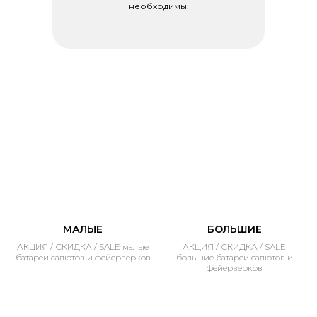
необходимы.
МАЛЫЕ
БОЛЬШИЕ
АКЦИЯ / СКИДКА / SALE малые
АКЦИЯ / СКИДКА / SALE
батареи салютов и фейерверков
большие батареи салютов и
фейерверков