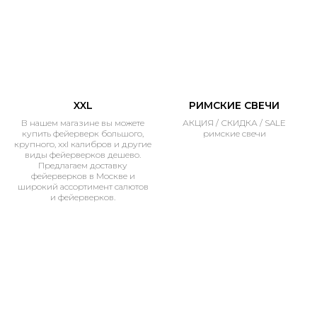
XXL
РИМСКИЕ СВЕЧИ
В нашем магазине вы можете
АКЦИЯ / СКИДКА / SALE
купить фейерверк большого,
римские свечи
крупного, xxl калибров и другие
виды фейерверков дешево.
Предлагаем доставку
фейерверков в Москве и
широкий ассортимент салютов
и фейерверков.