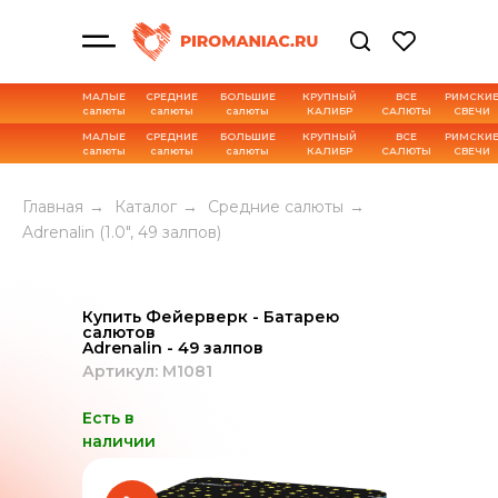
МАЛЫЕ
СРЕДНИЕ
БОЛЬШИЕ
КРУПНЫЙ
ВСЕ
РИМСКИ
салюты
салюты
салюты
КАЛИБР
САЛЮТЫ
СВЕЧИ
МАЛЫЕ
СРЕДНИЕ
БОЛЬШИЕ
КРУПНЫЙ
ВСЕ
РИМСКИ
салюты
салюты
салюты
КАЛИБР
САЛЮТЫ
СВЕЧИ
Характеристика товара
Главная
→
Каталог
→
Средние салюты
→
Adrenalin (1.0", 49 залпов)
Купить Фейерверк - Батарею
салютов
Adrenalin - 49 залпов
Артикул: M1081
Есть в
наличии