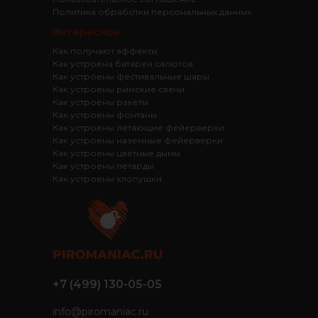
Политика обработки персональных данных
Интересное
Как получают эффекты
Как устроена батарея салютов
Как устроены фестивальные шары
Как устроены римские свечи
Как устроены ракеты
Как устроены фонтаны
Как устроены летающие фейерверки
Как устроены наземные фейерверки
Как устроены цветные дымы
Как устроены петарды
Как устроены хлопушки
+7 (499) 130-05-05
info@piromaniac.ru