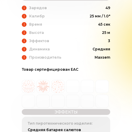
Зарядов
49
Калибр
25 мм / 1.0"
Время
45 сек
Высота
25 м
Эффектов
3
Динамика
Средняя
Производитель
Maxsem
Товар сертифицирован EAC
ЭФФЕКТЫ
Тип пиротехнического изделия:
Средняя батарея салютов