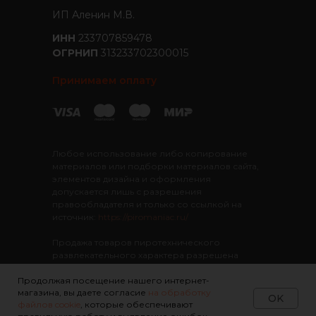
ИП Аленин М.В.
ИНН
233707859478
ОГРНИП
313233702300015
Принимаем оплату
Любое использование либо копирование
материалов или подборки материалов сайта,
элементов дизайна и оформления
допускается лишь с разрешения
правообладателя и только со ссылкой на
источник:
https://piromaniac.ru/
Продажа товаров пиротехнического
развлекательного характера разрешена
лицам старше 16 лет
Интернет-Магазин
"ПироМаньяк"
. Все права
Продолжая посещение нашего интернет-
магазина, вы даете согласие
на обработку
защищены
OK
файлов cookie
, которые обеспечивают