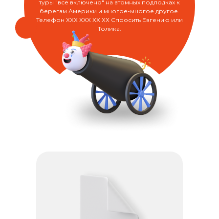
туры "все включено" на атомных подлодках к
берегам Америки и многое-многое другое.
Телефон ХХХ ХХХ ХХ ХХ Спросить Евгению или
Толика.