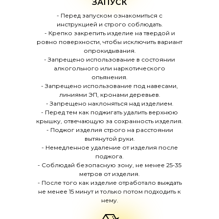
ЗАПУСК
- Перед запуском ознакомиться с
инструкцией и строго соблюдать.
- Крепко закрепить изделие на твердой и
ровно поверхности, чтобы исключить вариант
опрокидывания.
- Запрещено использование в состоянии
алкогольного или наркотического
опьянения.
- Запрещено использование под навесами,
линиями ЭП, кронами деревьев.
- Запрещено наклоняться над изделием.
- Перед тем как поджигать удалить верхнюю
крышку, отвечающую за сохранность изделия.
- Поджог изделия строго на расстоянии
вытянутой руки.
- Немедленное удаление от изделия после
поджога.
- Соблюдай безопасную зону, не менее 25-35
метров от изделия.
- После того как изделие отработало выждать
не менее 15 минут и только потом подходить к
нему.