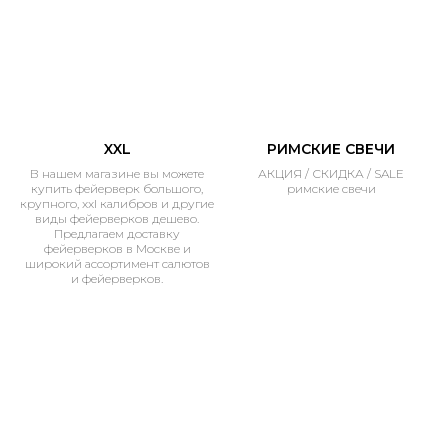
XXL
РИМСКИЕ СВЕЧИ
В нашем магазине вы можете
АКЦИЯ / СКИДКА / SALE
купить фейерверк большого,
римские свечи
крупного, xxl калибров и другие
виды фейерверков дешево.
Предлагаем доставку
фейерверков в Москве и
широкий ассортимент салютов
и фейерверков.