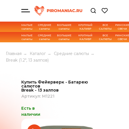
МАЛЫЕ
СРЕДНИЕ
БОЛЬШИЕ
КРУПНЫЙ
ВСЕ
РИМСКИ
салюты
салюты
салюты
КАЛИБР
САЛЮТЫ
СВЕЧИ
МАЛЫЕ
СРЕДНИЕ
БОЛЬШИЕ
КРУПНЫЙ
ВСЕ
РИМСКИ
салюты
салюты
салюты
КАЛИБР
САЛЮТЫ
СВЕЧИ
Характеристика товара
Главная
→
Каталог
→
Средние салюты
→
Break (1.2", 13 залпов)
Купить Фейерверк - Батарею
салютов
Break - 13 залпов
Артикул: М1221
Есть в
наличии