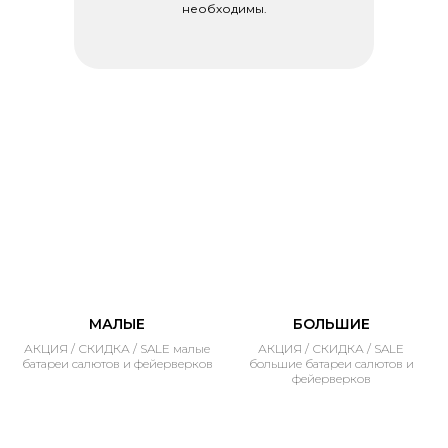
необходимы.
МАЛЫЕ
БОЛЬШИЕ
АКЦИЯ / СКИДКА / SALE малые
АКЦИЯ / СКИДКА / SALE
батареи салютов и фейерверков
большие батареи салютов и
фейерверков