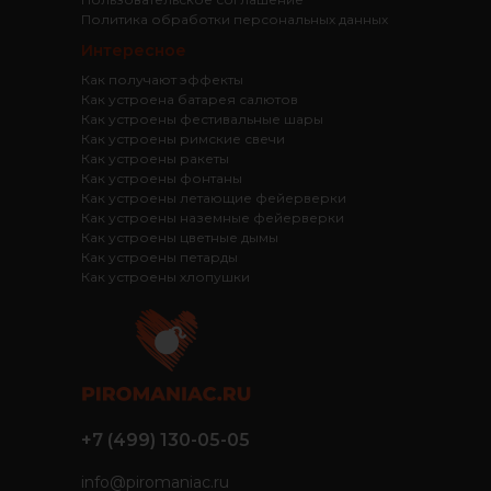
Политика обработки персональных данных
Интересное
Как получают эффекты
Как устроена батарея салютов
Как устроены фестивальные шары
Как устроены римские свечи
Как устроены ракеты
Как устроены фонтаны
Как устроены летающие фейерверки
Как устроены наземные фейерверки
Как устроены цветные дымы
Как устроены петарды
Как устроены хлопушки
+7 (499) 130-05-05
info@piromaniac.ru