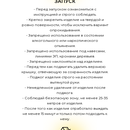
ЗАПУСК
- Перед запуском ознакомиться с
инструкцией и строго соблюдать.
- Крепко закрепить изделие на твердой и
ровно поверхности, чтобы исключить вариант
опрокидывания.
- Запрещено использование в состоянии
алкогольного или наркотического
опьянения.
- Запрещено использование под навесами,
линиями ЭП, кронами деревьев.
- Запрещено наклоняться над изделием.
- Перед тем как поджигать удалить верхнюю
крышку, отвечающую за сохранность изделия.
- Поджог изделия строго на расстоянии
вытянутой руки.
- Немедленное удаление от изделия после
поджога.
- Соблюдай безопасную зону, не менее 25-35
метров от изделия.
- После того как изделие отработало выждать
не менее 15 минут и только потом подходить к
нему.