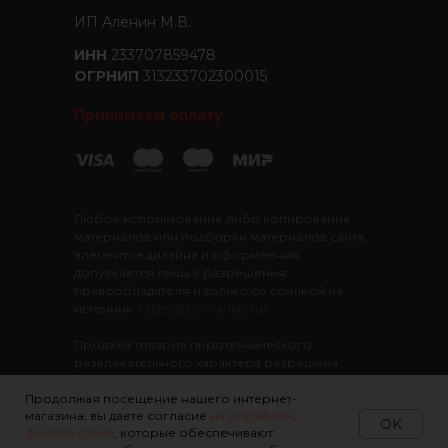
ИП Аленин М.В.
ИНН
233707859478
ОГРНИП
313233702300015
Принимаем оплату
Любое использование либо копирование
материалов или подборки материалов сайта,
элементов дизайна и оформления
допускается лишь с разрешения
правообладателя и только со ссылкой на
источник:
https://piromaniac.ru/
Продажа товаров пиротехнического
развлекательного характера разрешена
лицам старше 16 лет
Интернет-Магазин
"ПироМаньяк"
. Все права
Продолжая посещение нашего интернет-
магазина, вы даете согласие
на обработку
защищены
OK
файлов cookie
, которые обеспечивают