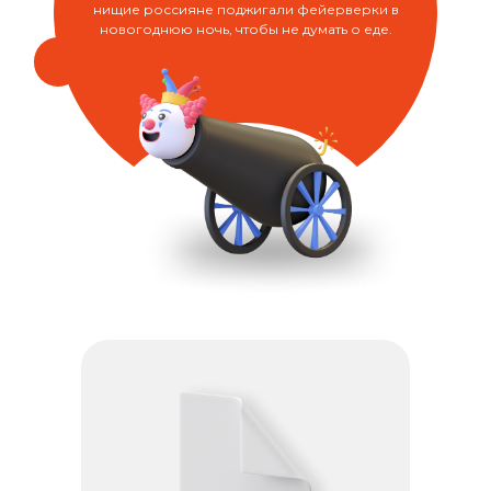
нищие россияне поджигали фейерверки в
новогоднюю ночь, чтобы не думать о еде.