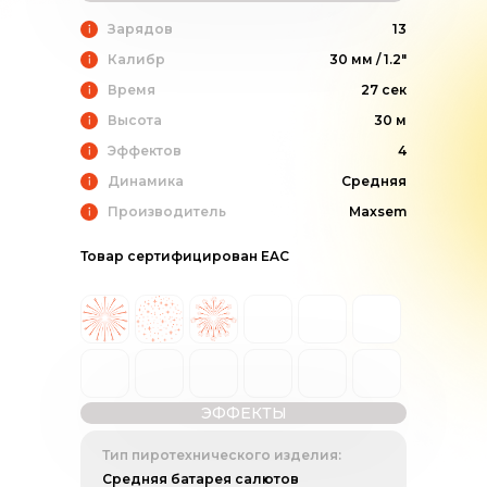
Зарядов
13
Калибр
30 мм / 1.2"
Время
27 сек
Высота
30 м
Эффектов
4
Динамика
Средняя
Производитель
Maxsem
Товар сертифицирован EAC
ЭФФЕКТЫ
Тип пиротехнического изделия:
Средняя батарея салютов