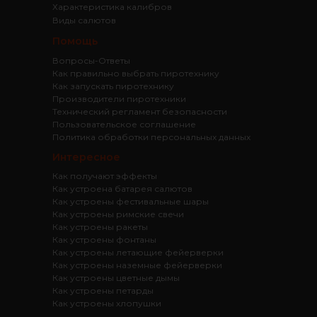
Характеристика калибров
Виды салютов
Помощь
Вопросы-Ответы
Как правильно выбрать пиротехнику
Как запускать пиротехнику
Производители пиротехники
Технический регламент безопасности
Пользовательское соглашение
Политика обработки персональных данных
Интересное
Как получают эффекты
Как устроена батарея салютов
Как устроены фестивальные шары
Как устроены римские свечи
Как устроены ракеты
Как устроены фонтаны
Как устроены летающие фейерверки
Как устроены наземные фейерверки
Как устроены цветные дымы
Как устроены петарды
Как устроены хлопушки