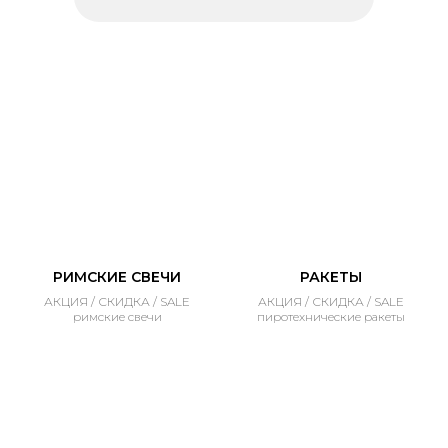
РИМСКИЕ СВЕЧИ
РАКЕТЫ
АКЦИЯ / СКИДКА / SALE
АКЦИЯ / СКИДКА / SALE
римские свечи
пиротехнические ракеты