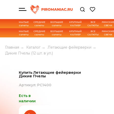
МАЛЫЕ
СРЕДНИЕ
БОЛЬШИЕ
КРУПНЫЙ
ВСЕ
РИМСКИ
салюты
салюты
салюты
КАЛИБР
САЛЮТЫ
СВЕЧИ
МАЛЫЕ
СРЕДНИЕ
БОЛЬШИЕ
КРУПНЫЙ
ВСЕ
РИМСКИ
салюты
салюты
салюты
КАЛИБР
САЛЮТЫ
СВЕЧИ
Характеристика товара
Главная
→
Каталог
→
Летающие фейерверки
→
Дикие Пчелы (12 шт. в уп.)
Купить Летающие фейерверки
Дикие Пчелы
Артикул: РС1400
Есть в
наличии