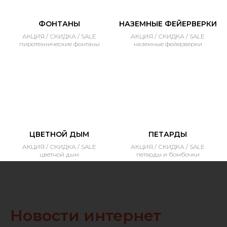
ФОНТАНЫ
НАЗЕМНЫЕ ФЕЙЕРВЕРКИ
АКЦИЯ / СКИДКА / SALE
АКЦИЯ / СКИДКА / SALE
пиротехнические фонтаны
наземные фейерверки
ЦВЕТНОЙ ДЫМ
ПЕТАРДЫ
АКЦИЯ / СКИДКА / SALE
АКЦИЯ / СКИДКА / SALE
цветной дым
петарды и бомбочки
Новости интернет