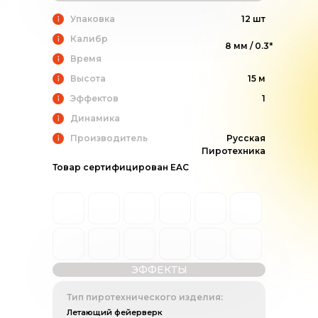
Упаковка
12 шт
Калибр
8 мм / 0.3"
Время
Высота
15 м
Эффектов
1
Динамика
Производитель
Русская
Пиротехника
Товар сертифицирован EAC
ЭФФЕКТЫ
Тип пиротехнического изделия:
Летающий фейерверк